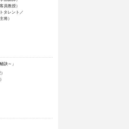
客員教授）
ートタレント／
主将）
の秘訣～」
授）
）