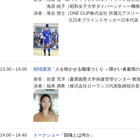
海原 純子（昭和女子大学ダイバーシティー機構
演者：落合 啓士（ONE CLIP株式会社 所属元アスリ
元日本ブラインドサッカー日本代表 
13:30～14:00
招待講演
「人を咲かせる職場づくり ～障がい者雇用
座長：佐渡 充洋（慶應義塾大学保健管理センター 教
演者：福寿 満希（株式会社ローランズ代表取締役社長
14:00～14:40
トークショー
「闘魂とは何か」