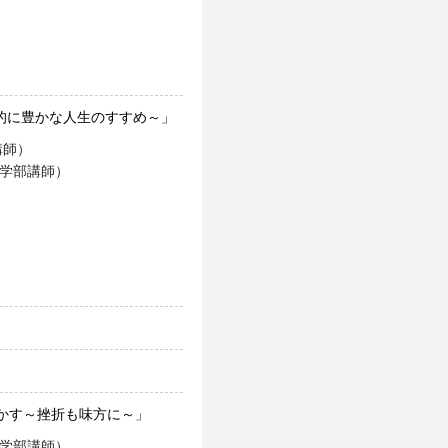
理的に豊かな人生のすすめ～」
講師）
理学部講師）
かす～挫折も味方に～」
理学部講師）