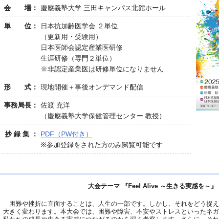
会 場：
慶應義塾大学 三田キャンパス北館ホール
単 位：
日本抗加齢医学会 ２単位
（更新用・受験用）
日本医師会認定産業医研修
生涯研修（専門２単位）
※非認定産業医は研修単位になりません
形 式：
現地開催＋事後オンデマンド配信
事務局長：
佐渡 充洋
（慶應義塾大学保健管理センター 教授）
抄 録 集 ：
PDF（PW付き）
※参加登録をされた方のみ閲覧可能です
大会テーマ 『Feel Alive ～生きる実感を～』
困難や挫折に直面することは、人生の一部です。しかし、それをどう捉え
大きく変わります。本大会では、困難や障害、不安やストレスといったネガ