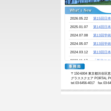
2026.05.22
第15回日
2025.01.07
第14回日
2024.07.08
第13回学
2024.05.07
第13回学
2024.03.12
第13回日
2023.11.17
「単位につ
2023.10.18
「ポスター
〒150-6004 東京都渋谷区
2023.09.06
一般演題登
グラススクエア PORTAL POIN
tel.03-6456-4017 fax.03-
2023.07.30
第12回学
2023.04.04
第12回日
2022.11.25
「ポスター